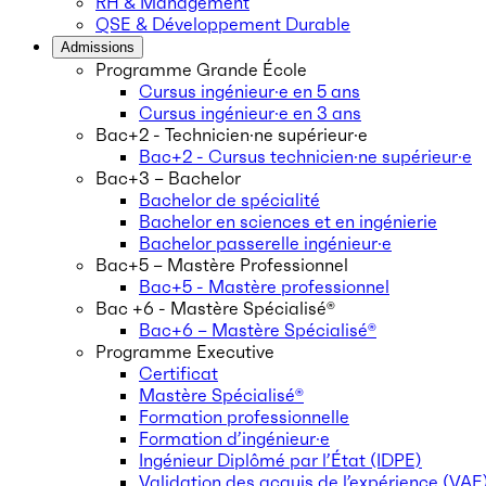
RH & Management
QSE & Développement Durable
Admissions
Programme Grande École
Cursus ingénieur·e en 5 ans
Cursus ingénieur·e en 3 ans
Bac+2 - Technicien·ne supérieur·e
Bac+2 - Cursus technicien·ne supérieur·e
Bac+3 – Bachelor
Bachelor de spécialité
Bachelor en sciences et en ingénierie
Bachelor passerelle ingénieur·e
Bac+5 – Mastère Professionnel
Bac+5 - Mastère professionnel
Bac +6 - Mastère Spécialisé®
Bac+6 – Mastère Spécialisé®
Programme Executive
Certificat
Mastère Spécialisé®
Formation professionnelle
Formation d’ingénieur·e
Ingénieur Diplômé par l’État (IDPE)
Validation des acquis de l’expérience (VAE