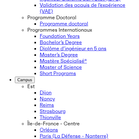
Validation des acquis de l’expérience
(VAE)
Programme Doctoral
Programme doctoral
Programmes Internationaux
Foundation Years
Bachelor’s Degree
Diplôme d’ingénieur en 5 ans
Master’s Degree
Mastère Spécialisé®
Master of Science
Short Programs
Campus
Est
Dijon
Nancy
Reims
Strasbourg
Thionville
Île-de-France - Centre
Orléans
Paris (La Défense - Nanterre)