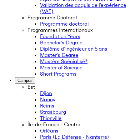
Validation des acquis de l’expérience
(VAE)
Programme Doctoral
Programme doctoral
Programmes Internationaux
Foundation Years
Bachelor’s Degree
Diplôme d’ingénieur en 5 ans
Master’s Degree
Mastère Spécialisé®
Master of Science
Short Programs
Campus
Est
Dijon
Nancy
Reims
Strasbourg
Thionville
Île-de-France - Centre
Orléans
Paris (La Défense - Nanterre)